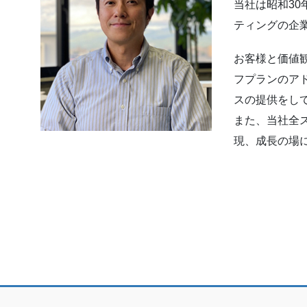
当社は昭和3
ティングの企
お客様と価値
フプランのア
スの提供をし
また、当社全
現、成長の場