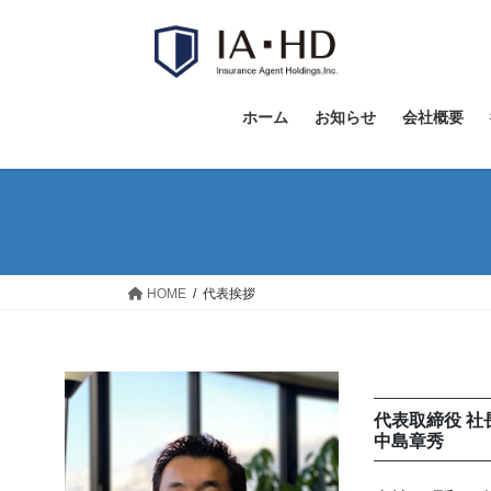
コ
ナ
ン
ビ
テ
ゲ
ン
ー
ツ
シ
ホーム
お知らせ
会社概要
へ
ョ
ス
ン
キ
に
ッ
移
プ
動
HOME
代表挨拶
代表取締役 
中島章秀